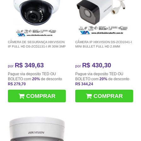
CÂMERA DE SEGURANÇA HIKVISION
CÂMERA IP HIKVISION DS-2CD1041-I
IP FULL HD DS-2CD1131-I IR 30M 3MP
MINI BULLET FULL HD 2.8MM
R$ 349,63
R$ 430,30
por
por
Pague via deposito TED OU
Pague via deposito TED OU
BOLETO com
20%
de desconto
BOLETO com
20%
de desconto
R$ 279,70
R$ 344,24
COMPRAR
COMPRAR