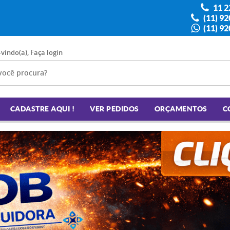
11 2
(11) 9
(11) 9
-vindo(a),
Faça login
CADASTRE AQUI !
VER PEDIDOS
ORÇAMENTOS
C