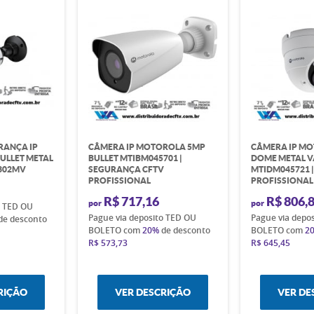
RANÇA IP
CÂMERA IP MOTOROLA 5MP
CÂMERA IP M
ULLET METAL
BULLET MTIBM045701 |
DOME METAL V
302MV
SEGURANÇA CFTV
MTIDM045721 |
PROFISSIONAL
PROFISSIONAL
R$ 717,16
R$ 806,
por
por
o TED OU
Pague via deposito TED OU
Pague via depo
de desconto
BOLETO com
20%
de desconto
BOLETO com
2
R$ 573,73
R$ 645,45
RIÇÃO
VER DESCRIÇÃO
VER DE