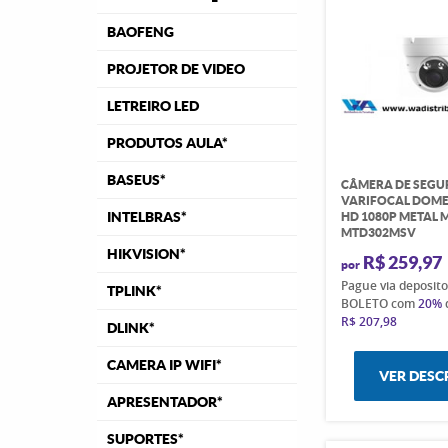
BAOFENG
PROJETOR DE VIDEO
LETREIRO LED
PRODUTOS AULA*
BASEUS*
CÂMERA DE SEG
VARIFOCAL DOME 
INTELBRAS*
HD 1080P METAL
MTD302MSV
HIKVISION*
R$ 259,97
por
Pague via deposit
TPLINK*
BOLETO com
20%
R$ 207,98
DLINK*
CAMERA IP WIFI*
VER DESC
APRESENTADOR*
SUPORTES*