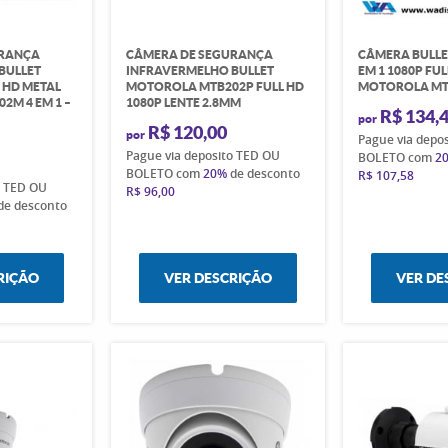
URANÇA
CÂMERA DE SEGURANÇA
CÂMERA BULLE
BULLET
INFRAVERMELHO BULLET
EM 1 1080P FUL
L HD METAL
MOTOROLA MTB202P FULL HD
MOTOROLA MT
2M 4 EM 1 –
1080P LENTE 2.8MM
R$ 134,
E
por
R$ 120,00
por
Pague via depo
Pague via deposito TED OU
BOLETO com
2
BOLETO com
20%
de desconto
R$ 107,58
o TED OU
R$ 96,00
de desconto
RIÇÃO
VER DESCRIÇÃO
VER DE