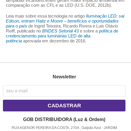
lâmpadas incandescentes geram maior impacto ambiental em
comparação com as CFL e as LED (U.S. DOE, 2012b).
Leia mais sobre essa tecnologia no artigo
Iluminação LED: sai
Edison, entram Haitz e Moore – benefícios e oportunidades
para o país
de Ingrid Teixeira, Ricardo Rivera e Luis Otávio
Reiff, publicado no
BNDES Setorial 43
e sobre a
política de
credenciamento para luminárias LED de alta
potência
aprovada em dezembro de 2016.
Newsletter
CADASTRAR
GOB DISTRIBUIDORA (Luz & Ordem)
RUA AGENOR PEREIRA DA COSTA, 270A , Galpão Azul
-
JARDIM