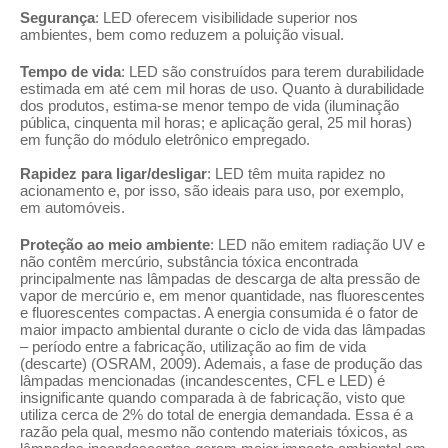
Segurança
: LED oferecem visibilidade superior nos
ambientes, bem como reduzem a poluição visual.
Tempo de vida
: LED são construídos para terem durabilidade
estimada em até cem mil horas de uso. Quanto à durabilidade
dos produtos, estima-se menor tempo de vida (iluminação
pública, cinquenta mil horas; e aplicação geral, 25 mil horas)
em função do módulo eletrônico empregado.
Rapidez para ligar/desligar
: LED têm muita rapidez no
acionamento e, por isso, são ideais para uso, por exemplo,
em automóveis.
Proteção ao meio ambiente
: LED não emitem radiação UV e
não contêm mercúrio, substância tóxica encontrada
principalmente nas lâmpadas de descarga de alta pressão de
vapor de mercúrio e, em menor quantidade, nas fluorescentes
e fluorescentes compactas. A energia consumida é o fator de
maior impacto ambiental durante o ciclo de vida das lâmpadas
– período entre a fabricação, utilização ao fim de vida
(descarte) (OSRAM, 2009). Ademais, a fase de produção das
lâmpadas mencionadas (incandescentes, CFL e LED) é
insignificante quando comparada à de fabricação, visto que
utiliza cerca de 2% do total de energia demandada. Essa é a
razão pela qual, mesmo não contendo materiais tóxicos, as