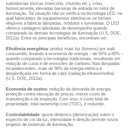
substâncias tóxicas (mercúrio, chumbo etc.), criou,
historicamente, elevadas barreiras de entrada no setor de
iluminação. Tal situação não se verifica na tecnologia LED, na
qual fabricantes de equipamentos eletrônicos se tornam
elegíveis a fabricar lâmpadas, módulos e luminárias. O LED
oferece vantagens absolutas de desempenho quando
comparado às demais tecnologias de iluminação (U.S. DOE,
2012a). Entre os principais benefícios, encontram-se:
Eficiência energética
: produz mais luz (lúmens) por watt
consumido, levando à economia de energia – de 50% a 80% –
quando comparado a tecnologias tradicionais, resultando em
redução de custo e de emissões de carbono. Nas lâmpadas
incandescentes, mais de 90% da energia elétrica é
desperdiçada em forma de calor (radiação infravermelha)
(U.S. DOE, 2012a).
Economia de custos
: redução da demanda de energia,
proteção contra elevação de preços, menor custo de
manutenção e de inspeção. Com isso, o custo total de
propriedade, total ownership cost (TOC), é reduzido.
Controlabilidade
: ajuste dinâmico (dimerização) sobre o
espectro de cor da luz, intensidade e direção permite novos
projetos de sistemas de iluminação.