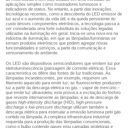
aplicações simples como mostradores luminosos e
indicadores de status. No entanto, a partir das inovações
tecnológicas recentes, como a descoberta do LED emissor de
luz azul e o aumento da vida útil, e da queda persistente do
custo desses componentes eletrônicos, a tecnologia passa a
ser considerada uma forte substituta às soluções legadas
utilizadas na iluminação em geral. Inicia-se uma nova era na
indústria de iluminação, em que as lâmpadas/luminárias se
tornam produtos eletrônicos que podem agregar novas
funcionalidades e serviços, a partir da comunicação e
sensoriamento do ambiente.
Os LED são dispositivos semicondutores que emitem luz por
eletroluminescência (passagem de corrente elétrica). Essa
característica os difere das fontes de luz tradicionais. As
lâmpadas incandescentes, por exemplo, requerem um
filamento aquecido para emitir luz; as fluorescentes produzem
luz a partir da descarga elétrica no gás – vapor de mercúrio –
que emite luz ultravioleta; esta provoca a excitação do fósforo
que reveste internamente as lâmpadas; e as de descarga de
gases
high-intensity discharge
(HID),
high-pressure
discharge
e
low-pressure discharge
utilizam também a
descarga elétrica para estimular a emissão luminosa pelo gás
contido na lâmpada. A complexa infraestrutura industrial
requerida para a produção das lâmpadas convencionais,
como o bulbo contendo gases e/ou camadas protetoras e