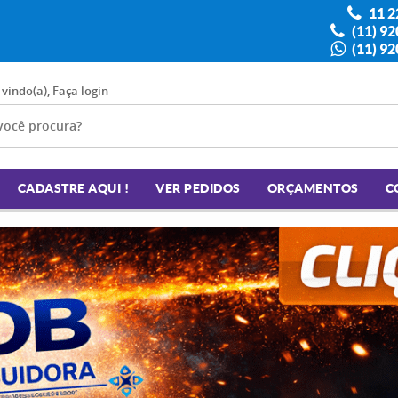
11 2
(11) 9
(11) 9
-vindo(a),
Faça login
CADASTRE AQUI !
VER PEDIDOS
ORÇAMENTOS
C