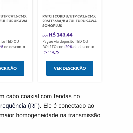
/UTP CAT.6 CMX
PATCH CORD U/UTP CAT.6 CMX
AZUL FURUKAWA
20M T568A/B AZUL FURUKAWA
SOHOPLUS
7
R$ 143,44
por
sito TED OU
Pague via deposito TED OU
0%
de desconto
BOLETO com
20%
de desconto
R$ 114,75
SCRIÇÃO
VER DESCRIÇÃO
 um cabo coaxial com fendas no
requência (RF)
. Ele é conectado ao
do maior homogeneidade na transmissão