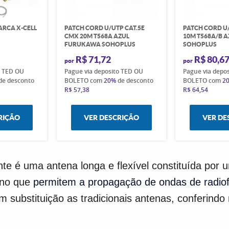
ARCA X-CELL
PATCH CORD U/UTP CAT.5E
PATCH CORD U
CMX 20M T568A AZUL
10M T568A/B 
FURUKAWA SOHOPLUS
SOHOPLUS
R$ 71,72
R$ 80,6
por
por
o TED OU
Pague via deposito TED OU
Pague via depo
de desconto
BOLETO com
20%
de desconto
BOLETO com
2
R$ 57,38
R$ 64,54
RIÇÃO
VER DESCRIÇÃO
VER DE
nte é uma antena longa e flexível constituída por
rno que
permitem a propagação de ondas de radiof
m substituição as tradicionais antenas, conferin
.