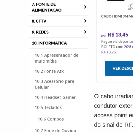
7. FONTE DE
ALIMENTAÇÃO
CABO HDMI 3M M
8. CFTV
9. REDES
R$ 13,45
por
Pague via deposit
10. INFORMÁTICA
BOLETO com
20%
R$ 10,76
10.1 Apresentador de
multimídia
VER DESC
10.2 Fonte Atx
10.3 Acessório para
Celular
O cabo irradia
10.4 Headset Gamer
condutor exte
10.5 Teclados
access point e
10.6 Combos
do sinal de RF
10.7 Fone de Ouvido