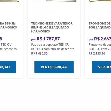
A BB HSL-
TROMBONE DE VARA TENOR
TROMBONE DE P
HARMONICS
BB/F HSL-801L LAQUEADO
900L LAQUEA
HARMONICS
8
R$ 1.787,87
R$ 2.667
por
por
o TED OU
Pague via deposito TED OU
Pague via depo
de desconto
BOLETO com
20%
de desconto
BOLETO com
2
R$ 1.430,30
R$ 2.133,86
RIÇÃO
VER DESCRIÇÃO
VER DE