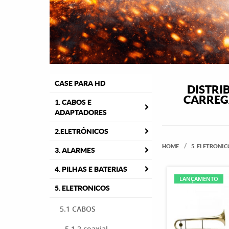
CASE PARA HD
DISTRI
CARREGA
1. CABOS E
ADAPTADORES
2.ELETRÔNICOS
HOME
5. ELETRONIC
3. ALARMES
4. PILHAS E BATERIAS
LANÇAMENTO
5. ELETRONICOS
5.1 CABOS
5.1.2 coaxial