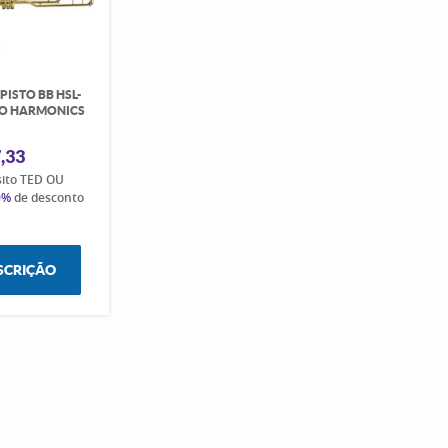
ISTO BB HSL-
DO HARMONICS
,33
sito TED OU
0%
de desconto
SCRIÇÃO