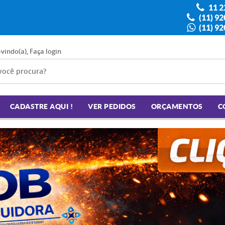
11 2
(11) 9
(11) 9
-vindo(a),
Faça login
CADASTRE AQUI !
VER PEDIDOS
ORÇAMENTOS
C