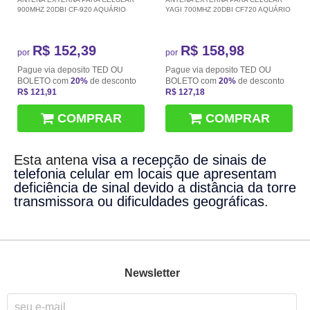
900MHZ 20DBI CF-920 AQUÁRIO
YAGI 700MHZ 20DBI CF720 AQUÁRIO
R$ 152,39
R$ 158,98
por
por
Pague via deposito TED OU
Pague via deposito TED OU
BOLETO com
20%
de desconto
BOLETO com
20%
de desconto
R$ 121,91
R$ 127,18
COMPRAR
COMPRAR
Esta antena
visa a recepção de sinais de
telefonia celular em locais que apresentam
deficiência de sinal devido a distância da torre
transmissora ou dificuldades geográficas
.
Newsletter