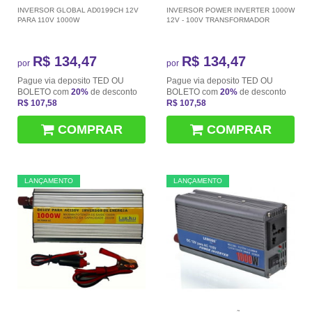
INVERSOR GLOBAL AD0199CH 12V
INVERSOR POWER INVERTER 1000W
PARA 110V 1000W
12V - 100V TRANSFORMADOR
R$ 134,47
R$ 134,47
por
por
Pague via deposito TED OU
Pague via deposito TED OU
BOLETO com
20%
de desconto
BOLETO com
20%
de desconto
R$ 107,58
R$ 107,58
COMPRAR
COMPRAR
LANÇAMENTO
LANÇAMENTO