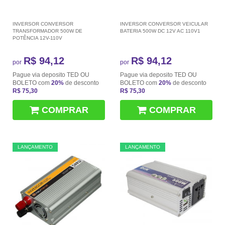
INVERSOR CONVERSOR
INVERSOR CONVERSOR VEICULAR
TRANSFORMADOR 500W DE
BATERIA 500W DC 12V AC 110V1
POTÊNCIA 12V-110V
R$ 94,12
R$ 94,12
por
por
Pague via deposito TED OU
Pague via deposito TED OU
BOLETO com
20%
de desconto
BOLETO com
20%
de desconto
R$ 75,30
R$ 75,30
COMPRAR
COMPRAR
LANÇAMENTO
LANÇAMENTO