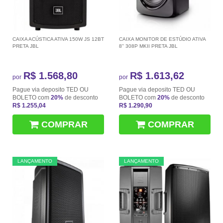
CAIXA ACÚSTICA ATIVA 150W JS 12BT
CAIXA MONITOR DE ESTÚDIO ATIVA
PRETA JBL
8'' 308P MKII PRETA JBL
R$ 1.568,80
R$ 1.613,62
por
por
Pague via deposito TED OU
Pague via deposito TED OU
BOLETO com
20%
de desconto
BOLETO com
20%
de desconto
R$ 1.255,04
R$ 1.290,90
COMPRAR
COMPRAR
LANÇAMENTO
LANÇAMENTO