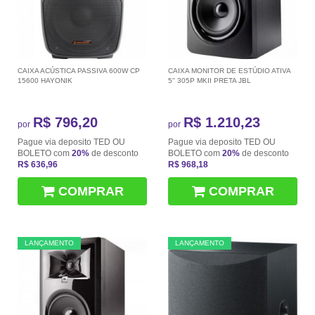
CAIXA ACÚSTICA PASSIVA 600W CP
CAIXA MONITOR DE ESTÚDIO ATIVA
15600 HAYONIK
5'' 305P MKII PRETA JBL
R$ 796,20
R$ 1.210,23
por
por
Pague via deposito TED OU
Pague via deposito TED OU
BOLETO com
20%
de desconto
BOLETO com
20%
de desconto
R$ 636,96
R$ 968,18
COMPRAR
COMPRAR
LANÇAMENTO
LANÇAMENTO