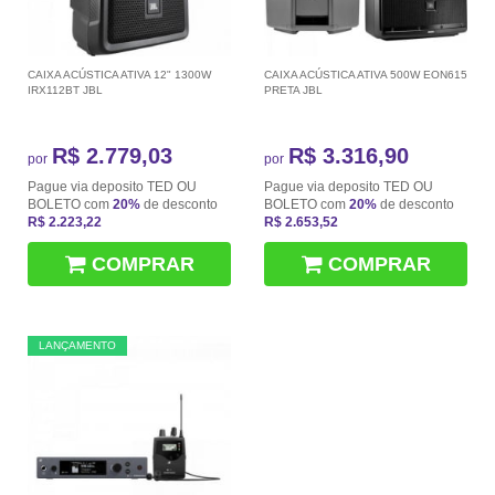
CAIXA ACÚSTICA ATIVA 12" 1300W
CAIXA ACÚSTICA ATIVA 500W EON615
IRX112BT JBL
PRETA JBL
R$ 2.779,03
R$ 3.316,90
por
por
Pague via deposito TED OU
Pague via deposito TED OU
BOLETO com
20%
de desconto
BOLETO com
20%
de desconto
R$ 2.223,22
R$ 2.653,52
COMPRAR
COMPRAR
LANÇAMENTO