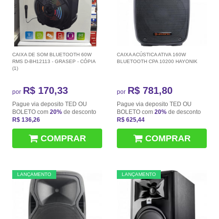
CAIXA DE SOM BLUETOOTH 60W
CAIXA ACÚSTICA ATIVA 160W
RMS D-BH12113 - GRASEP - CÓPIA
BLUETOOTH CPA 10200 HAYONIK
(1)
R$ 170,33
R$ 781,80
por
por
Pague via deposito TED OU
Pague via deposito TED OU
BOLETO com
20%
de desconto
BOLETO com
20%
de desconto
R$ 136,26
R$ 625,44
COMPRAR
COMPRAR
LANÇAMENTO
LANÇAMENTO