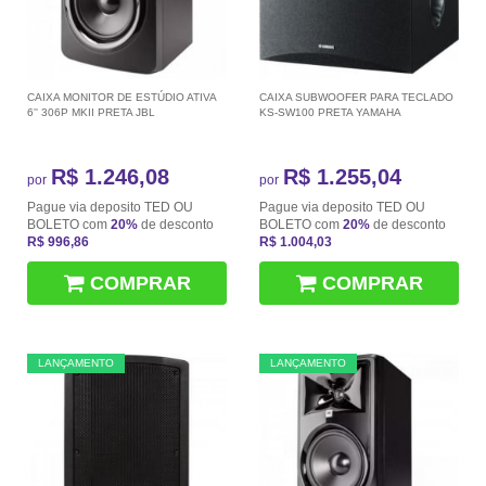
CAIXA MONITOR DE ESTÚDIO ATIVA
CAIXA SUBWOOFER PARA TECLADO
6'' 306P MKII PRETA JBL
KS-SW100 PRETA YAMAHA
R$ 1.246,08
R$ 1.255,04
por
por
Pague via deposito TED OU
Pague via deposito TED OU
BOLETO com
20%
de desconto
BOLETO com
20%
de desconto
R$ 996,86
R$ 1.004,03
COMPRAR
COMPRAR
LANÇAMENTO
LANÇAMENTO