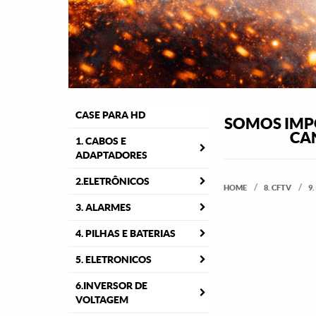
CASE PARA HD
SOMOS IMPO
CA
1. CABOS E
ADAPTADORES
2.ELETRÔNICOS
HOME
8. CFTV
9
3. ALARMES
4. PILHAS E BATERIAS
5. ELETRONICOS
6.INVERSOR DE
VOLTAGEM