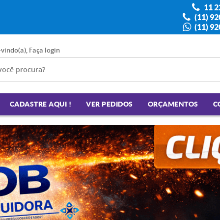
11 2
(11) 9
(11) 9
-vindo(a),
Faça login
CADASTRE AQUI !
VER PEDIDOS
ORÇAMENTOS
C