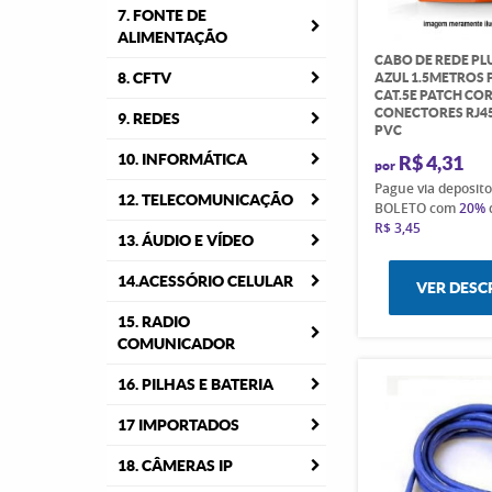
7. FONTE DE
ALIMENTAÇÃO
CABO DE REDE PL
8. CFTV
AZUL 1.5METROS 
CAT.5E PATCH COR
CONECTORES RJ45
9. REDES
PVC
10. INFORMÁTICA
R$ 4,31
por
Pague via deposit
12. TELECOMUNICAÇÃO
BOLETO com
20%
R$ 3,45
13. ÁUDIO E VÍDEO
14.ACESSÓRIO CELULAR
VER DESC
15. RADIO
COMUNICADOR
16. PILHAS E BATERIA
17 IMPORTADOS
18. CÂMERAS IP