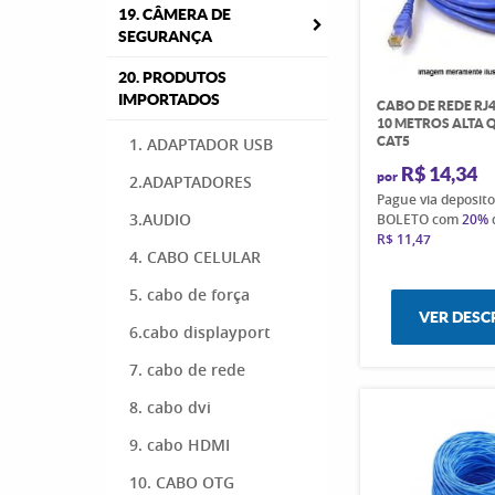
19. CÂMERA DE
SEGURANÇA
20. PRODUTOS
IMPORTADOS
CABO DE REDE R
10 METROS ALTA
CAT5
1. ADAPTADOR USB
R$ 14,34
por
2.ADAPTADORES
Pague via deposit
3.AUDIO
BOLETO com
20%
R$ 11,47
4. CABO CELULAR
5. cabo de força
VER DESC
6.cabo displayport
7. cabo de rede
8. cabo dvi
9. cabo HDMI
10. CABO OTG