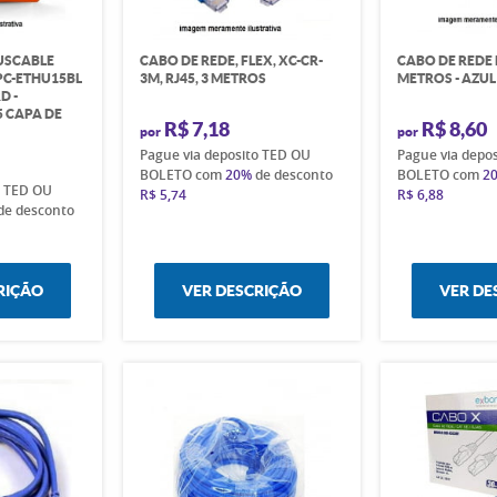
USCABLE
CABO DE REDE, FLEX, XC-CR-
CABO DE REDE 
PC-ETHU15BL
3M, RJ45, 3 METROS
METROS - AZUL
D -
 CAPA DE
R$ 7,18
R$ 8,60
por
por
Pague via deposito TED OU
Pague via depo
BOLETO com
20%
de desconto
BOLETO com
2
o TED OU
R$ 5,74
R$ 6,88
de desconto
RIÇÃO
VER DESCRIÇÃO
VER DE