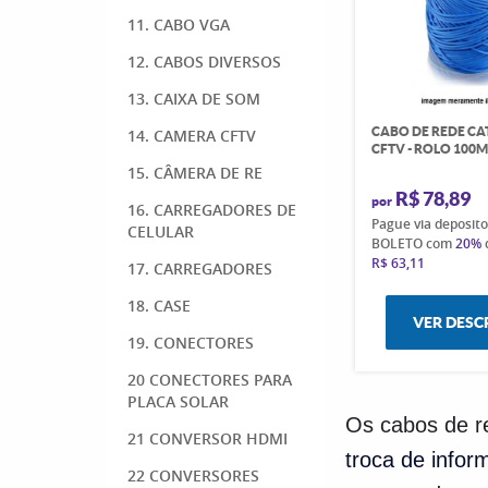
11. CABO VGA
12. CABOS DIVERSOS
13. CAIXA DE SOM
CABO DE REDE CAT
14. CAMERA CFTV
CFTV - ROLO 100
15. CÂMERA DE RE
R$ 78,89
por
16. CARREGADORES DE
Pague via deposit
CELULAR
BOLETO com
20%
R$ 63,11
17. CARREGADORES
18. CASE
VER DESC
19. CONECTORES
20 CONECTORES PARA
PLACA SOLAR
Os cabos de r
21 CONVERSOR HDMI
troca de info
22 CONVERSORES