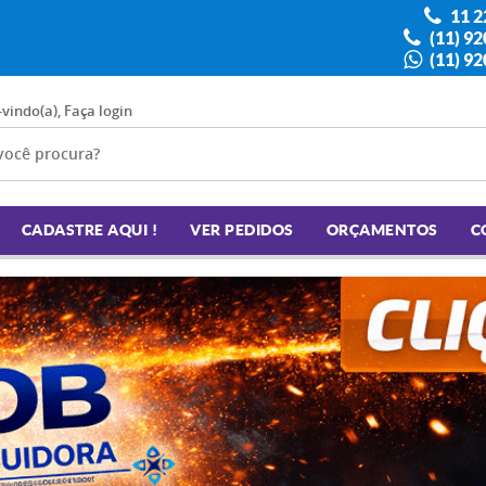
11 2
(11) 9
(11) 9
-vindo(a),
Faça login
CADASTRE AQUI !
VER PEDIDOS
ORÇAMENTOS
C