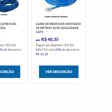
CAT5E RJ45.
CABO DE REDE RJ45 MONTADO
AZUL
50 METROS ALTA QUALIDADE
CAT5
8
R$ 40,35
por
sito TED OU
Pague via deposito TED OU
0%
de desconto
BOLETO com
20%
de desconto
R$ 32,28
SCRIÇÃO
VER DESCRIÇÃO