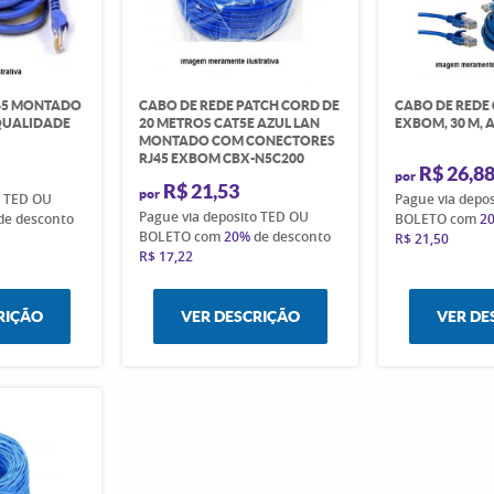
J45 MONTADO
CABO DE REDE PATCH CORD DE
CABO DE REDE 
 QUALIDADE
20 METROS CAT5E AZUL LAN
EXBOM, 30 M, 
MONTADO COM CONECTORES
RJ45 EXBOM CBX-N5C200
R$ 26,8
por
R$ 21,53
por
o TED OU
Pague via depo
Pague via deposito TED OU
de desconto
BOLETO com
2
BOLETO com
20%
de desconto
R$ 21,50
R$ 17,22
RIÇÃO
VER DESCRIÇÃO
VER DE