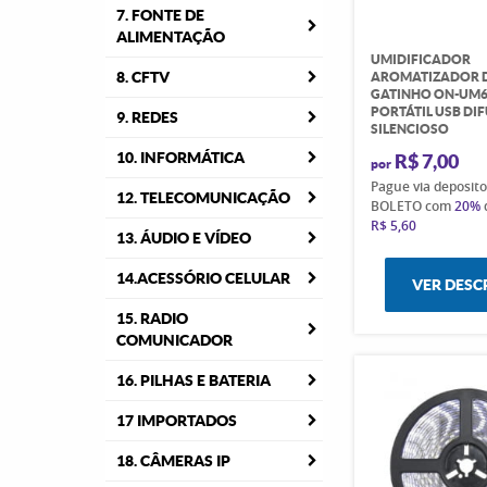
7. FONTE DE
ALIMENTAÇÃO
UMIDIFICADOR
8. CFTV
AROMATIZADOR D
GATINHO ON-UM6
PORTÁTIL USB DI
9. REDES
SILENCIOSO
10. INFORMÁTICA
R$ 7,00
por
Pague via deposit
12. TELECOMUNICAÇÃO
BOLETO com
20%
R$ 5,60
13. ÁUDIO E VÍDEO
14.ACESSÓRIO CELULAR
VER DESC
15. RADIO
COMUNICADOR
16. PILHAS E BATERIA
17 IMPORTADOS
18. CÂMERAS IP