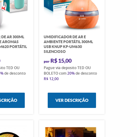
 DE AR 300ML
UMIDIFICADOR DE AR E
 E AROMAS
AMBIENTE PORTÁTIL 300ML
M620 PORTÁTIL
USB KNUP KP-UM630
SILENCIOSO
0
R$ 15,00
por
sito TED OU
Pague via deposito TED OU
0%
de desconto
BOLETO com
20%
de desconto
R$ 12,00
SCRIÇÃO
VER DESCRIÇÃO