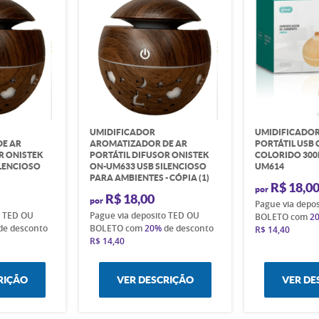
UMIDIFICADOR
UMIDIFICADOR
E AR
AROMATIZADOR DE AR
PORTÁTIL USB 
R ONISTEK
PORTÁTIL DIFUSOR ONISTEK
COLORIDO 300
ILENCIOSO
ON-UM633 USB SILENCIOSO
UM614
PARA AMBIENTES - CÓPIA (1)
R$ 18,0
por
R$ 18,00
por
Pague via depo
o TED OU
Pague via deposito TED OU
BOLETO com
2
de desconto
BOLETO com
20%
de desconto
R$ 14,40
R$ 14,40
RIÇÃO
VER DESCRIÇÃO
VER DE