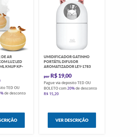
 DE AR
UMIDIFICADOR GATINHO
COM LUZ LED
PORTÁTIL DIFUSOR
ML KNUP KP-
AROMATIZADOR LEY-1783
R$ 19,00
por
0
Pague via deposito TED OU
sito TED OU
BOLETO com
20%
de desconto
0%
de desconto
R$ 15,20
SCRIÇÃO
VER DESCRIÇÃO