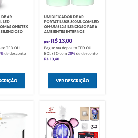
 DE AR
UMIDIFICADOR DE AR
L LED
PORTÁTIL USB 300ML COM LED
ROMAS ONISTEK
ON-UM612 SILENCIOSO PARA
 SILENCIOSO
AMBIENTES INTERNOS
R$ 13,00
por
sito TED OU
Pague via deposito TED OU
0%
de desconto
BOLETO com
20%
de desconto
R$ 10,40
SCRIÇÃO
VER DESCRIÇÃO