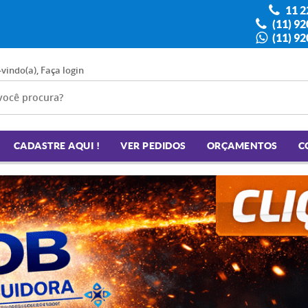
11 2
(11) 9
(11) 9
-vindo(a),
Faça login
CADASTRE AQUI !
VER PEDIDOS
ORÇAMENTOS
C