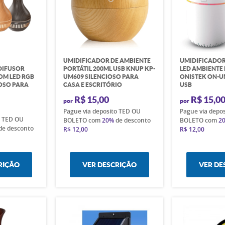
UMIDIFICADOR DE AMBIENTE
UMIDIFICADOR
DIFUSOR
PORTÁTIL 200ML USB KNUP KP-
LED AMBIENTE
OM LED RGB
UM609 SILENCIOSO PARA
ONISTEK ON-U
IOSO PARA
CASA E ESCRITÓRIO
USB
R$ 15,00
R$ 15,0
por
por
Pague via deposito TED OU
Pague via depo
o TED OU
BOLETO com
20%
de desconto
BOLETO com
2
de desconto
R$ 12,00
R$ 12,00
RIÇÃO
VER DESCRIÇÃO
VER DE