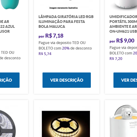
LÂMPADA GIRATÓRIA LED RGB
UMIDIFICADOR
E AR
ILUMINAÇÃO PARA FESTA
PORTÁTIL 300M
22 AZUL
BOLA MALUCA
AMBIENTE E A
FUSOR
ON-UM621 USB
R$ 7,18
por
R$ 9,00
por
Pague via deposito TED OU
Pague via depo
BOLETO com
20%
de desconto
o TED OU
BOLETO com
2
R$ 5,74
de desconto
R$ 7,20
RIÇÃO
VER DESCRIÇÃO
VER DE