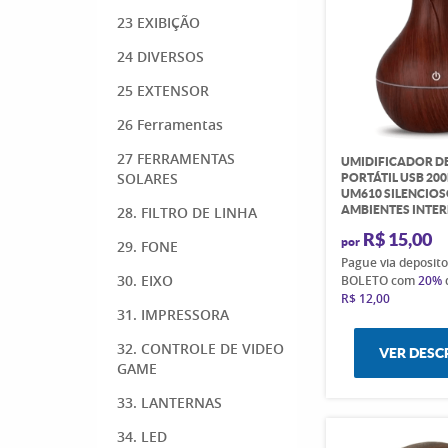
23 EXIBIÇÃO
24 DIVERSOS
25 EXTENSOR
26 Ferramentas
27 FERRAMENTAS
UMIDIFICADOR D
SOLARES
PORTÁTIL USB 20
UM610 SILENCIO
AMBIENTES INTE
28. FILTRO DE LINHA
R$ 15,00
por
29. FONE
Pague via deposit
30. EIXO
BOLETO com
20%
R$ 12,00
31. IMPRESSORA
32. CONTROLE DE VIDEO
VER DESC
GAME
33. LANTERNAS
34. LED