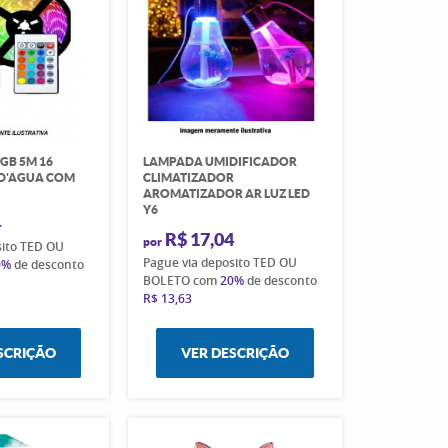
RGB 5M 16
LAMPADA UMIDIFICADOR
 D'AGUA COM
CLIMATIZADOR
AROMATIZADOR AR LUZ LED
Y6
4
R$ 17,04
por
sito TED OU
Pague via deposito TED OU
0%
de desconto
BOLETO com
20%
de desconto
R$ 13,63
SCRIÇÃO
VER DESCRIÇÃO