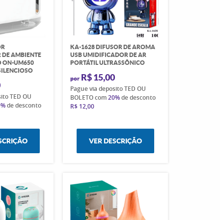
OR
KA-1628 DIFUSOR DE AROMA
 DE AMBIENTE
USB UMIDIFICADOR DE AR
O ON-UM650
PORTÁTIL ULTRASSÔNICO
SILENCIOSO
R$ 15,00
por
0
Pague via deposito TED OU
sito TED OU
BOLETO com
20%
de desconto
0%
de desconto
R$ 12,00
SCRIÇÃO
VER DESCRIÇÃO