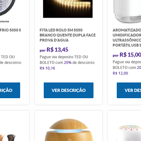
FRIO 5050 5
FITA LED ROLO 5M 5050
AROMATIZAD
5
BRANCO QUENTE DUPLA FACE
UMIDIFICADOR
PROVA D'AGUA
ULTRASSÔNIC
PORTÁTIL USB 
R$ 13,45
por
R$ 15,0
por
o TED OU
Pague via deposito TED OU
Pague via depo
de desconto
BOLETO com
20%
de desconto
BOLETO com
2
R$ 10,76
R$ 12,00
RIÇÃO
VER DESCRIÇÃO
VER DE