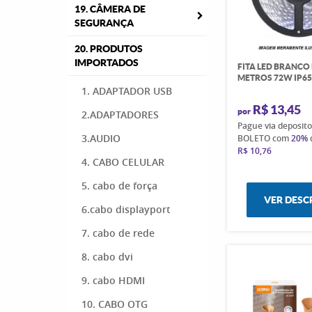
19. CÂMERA DE
SEGURANÇA
20. PRODUTOS
IMPORTADOS
FITA LED BRANCO 
METROS 72W IP6
1. ADAPTADOR USB
R$ 13,45
por
2.ADAPTADORES
Pague via deposit
3.AUDIO
BOLETO com
20%
R$ 10,76
4. CABO CELULAR
5. cabo de força
VER DESC
6.cabo displayport
7. cabo de rede
8. cabo dvi
9. cabo HDMI
10. CABO OTG