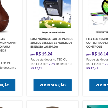
E AR
LUMINÁRIA SOLAR DE PAREDE
FITA LED 5050 
0ML KNUP KP-
20 LEDS SENSOR 12 HORAS DE
CORES PROVA
SO PARA
ENERGIA LAMPADA
CONTROLE
RNOS
R$ 15,24
R$ 16,1
por
por
Pague via deposito TED OU
Pague via depo
o TED OU
BOLETO com
20%
de desconto
BOLETO com
2
de desconto
R$ 12,19
R$ 12,91
RIÇÃO
VER DESCRIÇÃO
VER DE