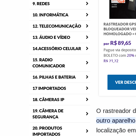
9. REDES
10. INFORMÁTICA
RASTREADOR GP
12. TELECOMUNICAÇÃO
BLOQUEADOR VEI
HOMOLOGADO + 
13. ÁUDIO E VÍDEO
R$ 89,65
por
14.ACESSÓRIO CELULAR
Pague via deposit
BOLETO com
20%
15. RADIO
R$ 71,72
COMUNICADOR
16. PILHAS E BATERIA
VER DESC
17 IMPORTADOS
18. CÂMERAS IP
O rastreador d
19. CÂMERA DE
SEGURANÇA
outro aparelho
20. PRODUTOS
localização em
IMPORTADOS