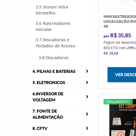
3.5 Sensor Infra
Vermelho
MINI RASTREADO
LOCALIZAÇÃO EM
3.6 Rastreadores
4G
veicular
R$ 35,85
por
3.7 Discadoras e
Pague via deposit
Teclados de Acesso
BOLETO com
20%
R$ 28,68
3.8 Discadoras
4. PILHAS E BATERIAS
VER DESC
5. ELETRONICOS
6.INVERSOR DE
VOLTAGEM
LANÇAMENTO
7. FONTE DE
ALIMENTAÇÃO
8. CFTV