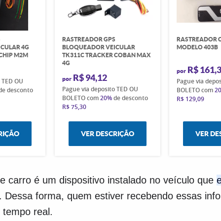
S
RASTREADOR GPS
RASTREADOR 
CULAR 4G
BLOQUEADOR VEICULAR
MODELO 403B
CHIP M2M
TK311C TRACKER COBAN MAX
4G
R$ 161,
por
R$ 94,12
por
o TED OU
Pague via depo
Pague via deposito TED OU
de desconto
BOLETO com
2
BOLETO com
20%
de desconto
R$ 129,09
R$ 75,30
RIÇÃO
VER DESCRIÇÃO
VER DE
e carro é um dispositivo instalado no veículo que
. Dessa forma, quem estiver recebendo essas in
 tempo real.