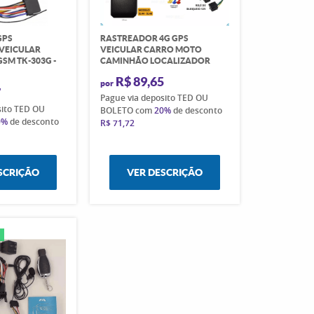
GPS
RASTREADOR 4G GPS
VEICULAR
VEICULAR CARRO MOTO
SM TK-303G -
CAMINHÃO LOCALIZADOR
R$ 89,65
por
7
Pague via deposito TED OU
sito TED OU
BOLETO com
20%
de desconto
0%
de desconto
R$ 71,72
SCRIÇÃO
VER DESCRIÇÃO