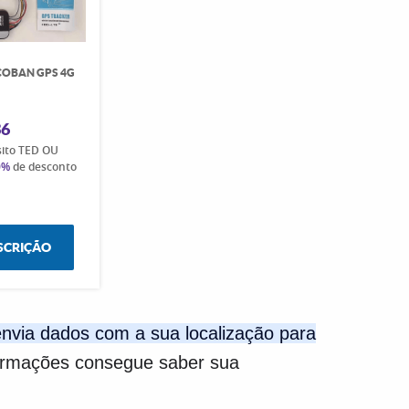
COBAN GPS 4G
36
sito TED OU
0%
de desconto
SCRIÇÃO
envia dados com a sua localização para
formações consegue saber sua