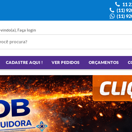
11 2
(11) 9
(11) 9
-vindo(a),
Faça login
CADASTRE AQUI !
VER PEDIDOS
ORÇAMENTOS
C