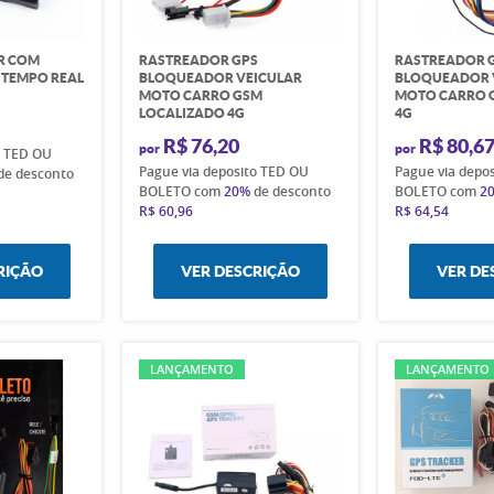
R COM
RASTREADOR GPS
RASTREADOR 
 TEMPO REAL
BLOQUEADOR VEICULAR
BLOQUEADOR 
MOTO CARRO GSM
MOTO CARRO G
LOCALIZADO 4G
4G
R$ 76,20
R$ 80,6
por
por
o TED OU
Pague via deposito TED OU
Pague via depo
de desconto
BOLETO com
20%
de desconto
BOLETO com
2
R$ 60,96
R$ 64,54
RIÇÃO
VER DESCRIÇÃO
VER DE
LANÇAMENTO
LANÇAMENTO