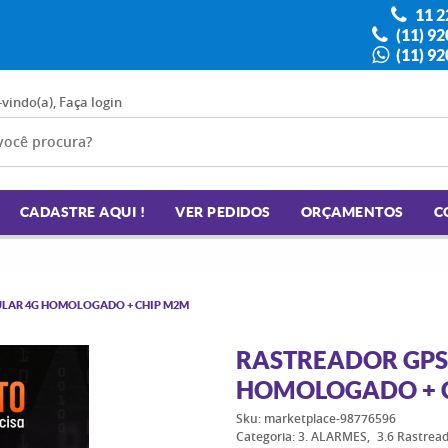
11 2
(11) 9
(11) 9
-vindo(a),
Faça login
CADASTRE AQUI !
VER PEDIDOS
ORÇAMENTOS
C
ULAR 4G HOMOLOGADO + CHIP M2M
RASTREADOR GPS
HOMOLOGADO + 
Sku:
marketplace-98776596
Categoria:
3. ALARMES
3.6 Rastread