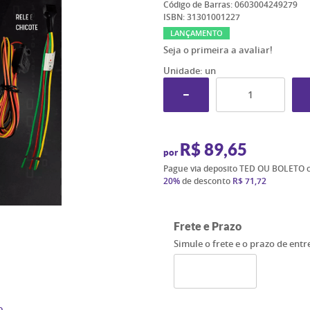
Código de Barras:
0603004249279
ISBN:
31301001227
LANÇAMENTO
Seja o primeira a avaliar!
Unidade: un
R$ 89,65
por
Pague via deposito TED OU BOLETO 
20%
de desconto
R$ 71,72
Frete e Prazo
Simule o frete e o prazo de ent
o