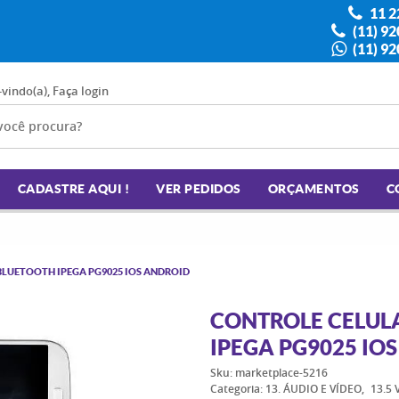
11 2
(11) 9
(11) 9
-vindo(a),
Faça login
CADASTRE AQUI !
VER PEDIDOS
ORÇAMENTOS
C
BLUETOOTH IPEGA PG9025 IOS ANDROID
CONTROLE CELUL
IPEGA PG9025 IO
Sku:
marketplace-5216
Categoria:
13. ÁUDIO E VÍDEO
13.5 