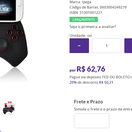
Marca:
Ipega
Código de Barras:
0603004249279
ISBN:
31301001227
LANÇAMENTO
Seja o primeira a avaliar!
Unidade: un
R$ 62,76
por
Pague via deposito TED OU BOLETO 
20%
de desconto
R$ 50,21
Frete e Prazo
Simule o frete e o prazo de ent
o