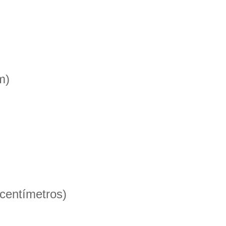
m)
 centímetros)