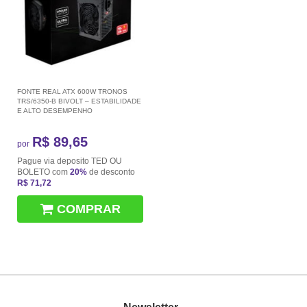
FONTE REAL ATX 600W TRONOS
TRS/6350-B BIVOLT – ESTABILIDADE
E ALTO DESEMPENHO
R$ 89,65
por
Pague via deposito TED OU
BOLETO com
20%
de desconto
R$ 71,72
COMPRAR