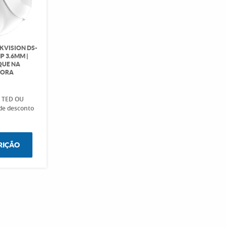
KVISION DS-
P 3.6MM |
QUE NA
DORA
o TED OU
de desconto
RIÇÃO