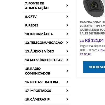
7. FONTE DE
ALIMENTAÇÃO
8. CFTV
CÂMERA DOME HI
9. REDES
2CE56H0T-ITPF 5M
QUEIMA DE ESTO
SALES DISTRIBUI
10. INFORMÁTICA
R$ 121,04
por
12. TELECOMUNICAÇÃO
Pague via deposit
BOLETO com
20%
13. ÁUDIO E VÍDEO
R$ 96,83
14.ACESSÓRIO CELULAR
VER DESC
15. RADIO
COMUNICADOR
16. PILHAS E BATERIA
17 IMPORTADOS
18. CÂMERAS IP