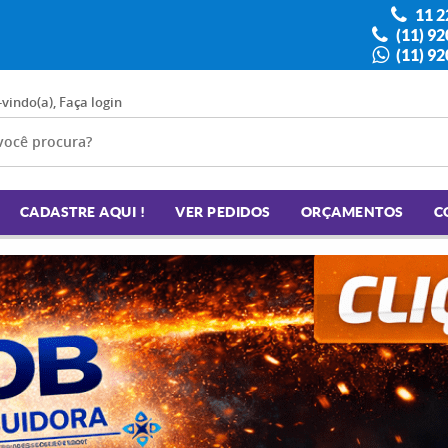
11 2
(11) 9
(11) 9
-vindo(a),
Faça login
CADASTRE AQUI !
VER PEDIDOS
ORÇAMENTOS
C