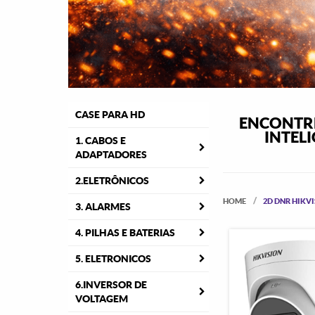
CASE PARA HD
ENCONTRE
INTELI
1. CABOS E
ADAPTADORES
2.ELETRÔNICOS
HOME
2D DNR HIKV
3. ALARMES
4. PILHAS E BATERIAS
5. ELETRONICOS
6.INVERSOR DE
VOLTAGEM