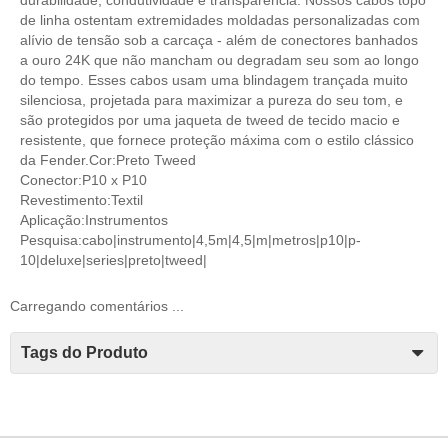
de linha ostentam extremidades moldadas personalizadas com
alívio de tensão sob a carcaça - além de conectores banhados
a ouro 24K que não mancham ou degradam seu som ao longo
do tempo. Esses cabos usam uma blindagem trançada muito
silenciosa, projetada para maximizar a pureza do seu tom, e
são protegidos por uma jaqueta de tweed de tecido macio e
resistente, que fornece proteção máxima com o estilo clássico
da Fender.Cor:Preto Tweed
Conector:P10 x P10
Revestimento:Textil
Aplicação:Instrumentos
Pesquisa:cabo|instrumento|4,5m|4,5|m|metros|p10|p-
10|deluxe|series|preto|tweed|
Carregando comentários ...
Tags do Produto