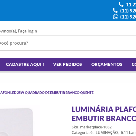
11 2
(11) 9
(11) 9
-vindo(a),
Faça login
CADASTRE AQUI !
VER PEDIDOS
ORÇAMENTOS
C
LAFON LED 25W QUADRADO DE EMBUTIR BRANCO QUENTE
LUMINÁRIA PLAF
EMBUTIR BRANCO
Sku:
marketplace-1082
Categoria:
6. ILUMINAÇÃO
6.11 La