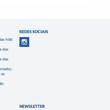
REDES SOCIAIS
das 9:00
a das
a das
eriado) -
 as
br
NEWSLETTER