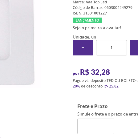
Marca:
Aaa Top Led
Código de Barras:
0603004249279
ISBN:
31301001227
LANÇAMENTO
Seja o primeira a avaliar!
Unidade: un
R$ 32,28
por
Pague via deposito TED OU BOLETO 
20%
de desconto
R$ 25,82
Frete e Prazo
Simule o frete e o prazo de ent
o