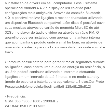
a instalação de drivers em seu computador. Possui sistema
operacional Android 4.4.2 e display de led colorido para
configurações mais amigáveis. Através da conexão Bluetooth
4.0, é possível realizar ligações e receber chamadas utilizando
um dispositivo Bluetooth compatível, além disso é possível ouvir
suas musicas através do cartão de memória MicroSD de até
32Gb, no player de áudio e vídeo ou através da rádio FM. O
aparelho pode ser instalado com apenas uma antena interna
que acompanha o produto onde o sinal for bom, ou através de
uma antena externa para os locais mais distantes onde o sinal é
fraco.
O produto possui bateria para garantir maior segurança durante
as ligações, caso ocorra uma queda de energia na residência, o
usuário poderá continuar utilizando a internet e efetuando
ligações em um intervalo de até 4 horas, e no modo standby
(modo de espera) a bateria dura equivalente a 5 dias.Cor:Preto
Pesquisa:telefone|celular|bedinsat|bdf-12|bdf|12|bdf12|
- Frequência:
GSM: 850 / 900 / 1800 / 1900MHz
WCDMA: 850 / 2100 MHz