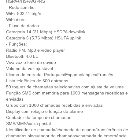
HSPA+/HSPA/GPRS
- Rede sem fio:
WiFi: 802.11 b/g/n
WiFi direct
- Fluxo de dados:
Categoria 14 (21 Mbps) HSDPA downlink
Categoria 6 (5.76 Mbps) HSUPA uplink
- Funções:
Rádio FM, Mp3 e vídeo player
Bluetooth 4.0 LE
Viva voz e fone de ouvido
Volume da voz ajustável
Idioma de entrada: Portugues/Espanhol/Ingles/Francês.
Lista telefônica de 600 entradas
50 toques de chamadas selecionavies com ajuste de volume
Função SMS com memória para 1000 mensagens recebidas e
enviadas
Grupo com 1000 chamadas recebidas e enviadas
Display com relógio e função de alarme
Contador de tempo de chamadas
SMS/MMS/caixa postal
Identificador de chamada/chamada de espera/transferência de
chamadas bloqueador de chamadas/chamada de emergência