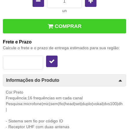
un
COMPRAR
Frete e Prazo
Calcule o frete e o prazo de entrega estimados para sua região:
Informações do Produto
Cor:Preto
Frequência:16 frequências em cada canal
Pesquisa:microfone|mic|sem|fio|head|set|duplo|vokal|dvs100|dh
|
- Sistema sem fio por código ID
- Receptor UHF com duas antenas