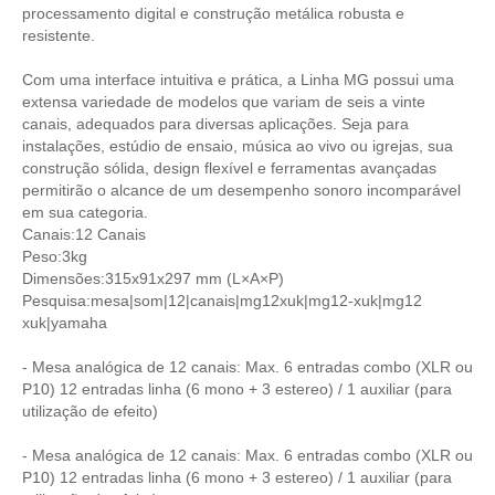
processamento digital e construção metálica robusta e
resistente.
Com uma interface intuitiva e prática, a Linha MG possui uma
extensa variedade de modelos que variam de seis a vinte
canais, adequados para diversas aplicações. Seja para
instalações, estúdio de ensaio, música ao vivo ou igrejas, sua
construção sólida, design flexível e ferramentas avançadas
permitirão o alcance de um desempenho sonoro incomparável
em sua categoria.
Canais:12 Canais
Peso:3kg
Dimensões:315x91x297 mm (L×A×P)
Pesquisa:mesa|som|12|canais|mg12xuk|mg12-xuk|mg12
xuk|yamaha
- Mesa analógica de 12 canais: Max. 6 entradas combo (XLR ou
P10) 12 entradas linha (6 mono + 3 estereo) / 1 auxiliar (para
utilização de efeito)
- Mesa analógica de 12 canais: Max. 6 entradas combo (XLR ou
P10) 12 entradas linha (6 mono + 3 estereo) / 1 auxiliar (para