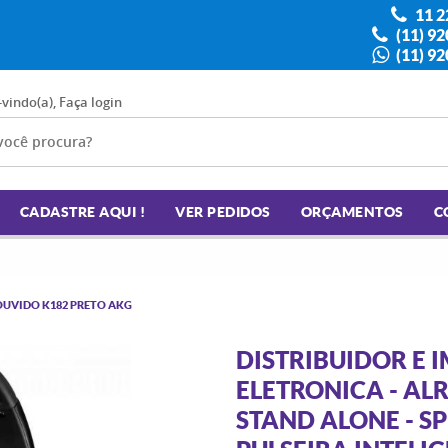
11 2
(11) 9
(11) 9
-vindo(a),
Faça login
CADASTRE AQUI !
VER PEDIDOS
ORÇAMENTOS
C
OUVIDO K182 PRETO AKG
DISTRIBUIDOR E
ELETRONICA - ALR
STAND ALONE - S