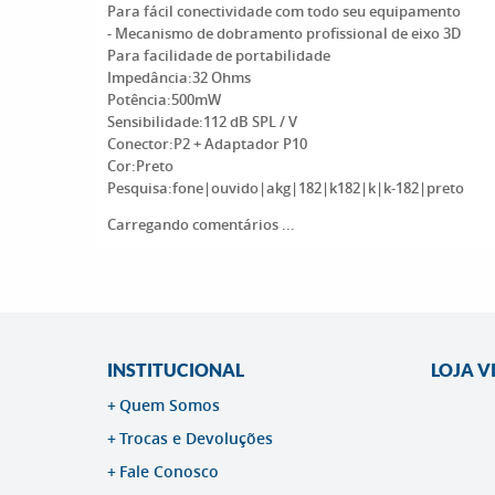
Para fácil conectividade com todo seu equipamento
- Mecanismo de dobramento profissional de eixo 3D
Para facilidade de portabilidade
Impedância:32 Ohms
Potência:500mW
Sensibilidade:112 dB SPL / V
Conector:P2 + Adaptador P10
Cor:Preto
Pesquisa:fone|ouvido|akg|182|k182|k|k-182|preto
Carregando comentários ...
INSTITUCIONAL
LOJA V
Quem Somos
Trocas e Devoluções
Fale Conosco