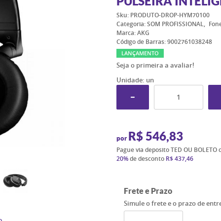
PULSEIRA INTELI
Sku:
PRODUTO-DROP-HYM70100
Categoria:
SOM PROFISSIONAL
Fone
Marca:
AKG
Código de Barras:
9002761038248
LANÇAMENTO
Seja o primeira a avaliar!
Unidade: un
R$ 546,83
por
Pague via deposito TED OU BOLETO 
20%
de desconto
R$ 437,46
Frete e Prazo
Simule o frete e o prazo de ent
o