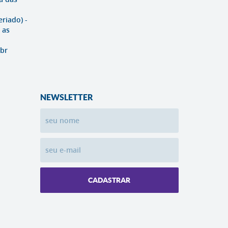
eriado) -
 as
br
NEWSLETTER
CADASTRAR