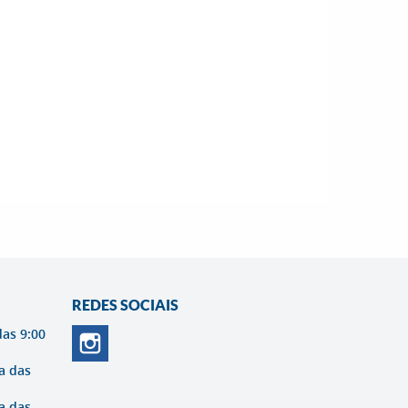
REDES SOCIAIS
das 9:00
a das
a das