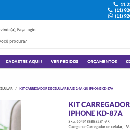
11 2
(11) 9
(11) 9
-vindo(a),
Faça login
CADASTRE AQUI !
VER PEDIDOS
ORÇAMENTOS
C
CELULAR
KIT CARREGADOR DE CELULAR KAID 2.4A -2U IPHONE KD-87A
KIT CARREGADOR 
IPHONE KD-87A
Sku:
6049185BB52B1-AR
Categoria:
Carregador de celular
PA