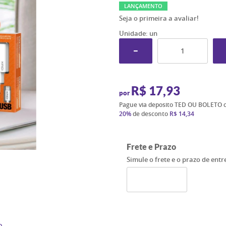
LANÇAMENTO
Seja o primeira a avaliar!
Unidade: un
R$ 17,93
por
Pague via deposito TED OU BOLETO 
20%
de desconto
R$ 14,34
Frete e Prazo
Simule o frete e o prazo de ent
o