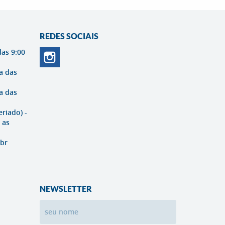
REDES SOCIAIS
das 9:00
a das
a das
eriado) -
 as
br
NEWSLETTER