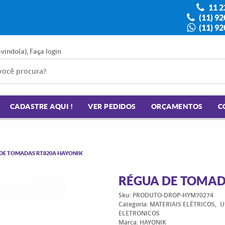
11 2
(11) 9
(11) 9
-vindo(a),
Faça login
CADASTRE AQUI !
VER PEDIDOS
ORÇAMENTOS
C
DE TOMADAS RT820A HAYONIK
RÉGUA DE TOMAD
Sku:
PRODUTO-DROP-HYM70274
Categoria:
MATERIAIS ELÉTRICOS
U
ELETRONICOS
Marca:
HAYONIK