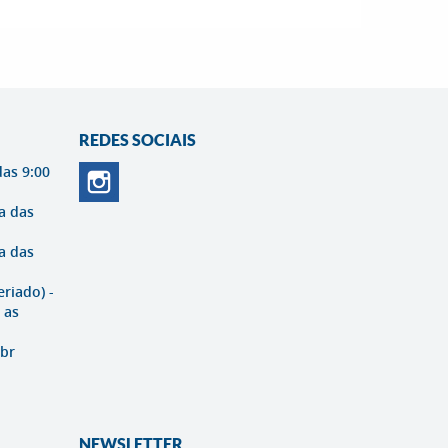
REDES SOCIAIS
das 9:00
a das
a das
eriado) -
 as
br
NEWSLETTER