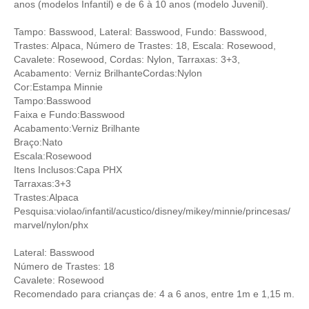
anos (modelos Infantil) e de 6 à 10 anos (modelo Juvenil).
Tampo: Basswood, Lateral: Basswood, Fundo: Basswood,
Trastes: Alpaca, Número de Trastes: 18, Escala: Rosewood,
Cavalete: Rosewood, Cordas: Nylon, Tarraxas: 3+3,
Acabamento: Verniz BrilhanteCordas:Nylon
Cor:Estampa Minnie
Tampo:Basswood
Faixa e Fundo:Basswood
Acabamento:Verniz Brilhante
Braço:Nato
Escala:Rosewood
Itens Inclusos:Capa PHX
Tarraxas:3+3
Trastes:Alpaca
Pesquisa:violao/infantil/acustico/disney/mikey/minnie/princesas/
marvel/nylon/phx
Lateral: Basswood
Número de Trastes: 18
Cavalete: Rosewood
Recomendado para crianças de: 4 a 6 anos, entre 1m e 1,15 m.