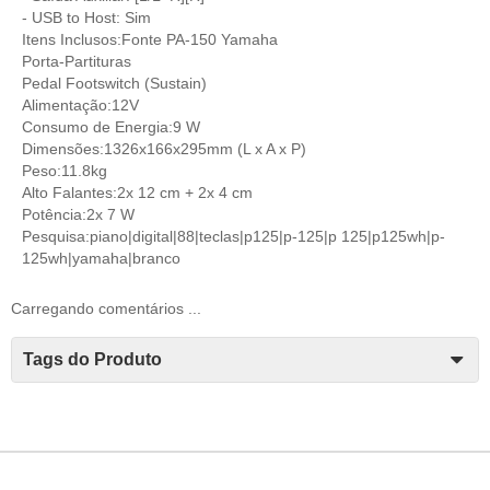
- USB to Host: Sim
Itens Inclusos:Fonte PA-150 Yamaha
Porta-Partituras
Pedal Footswitch (Sustain)
Alimentação:12V
Consumo de Energia:9 W
Dimensões:1326x166x295mm (L x A x P)
Peso:11.8kg
Alto Falantes:2x 12 cm + 2x 4 cm
Potência:2x 7 W
Pesquisa:piano|digital|88|teclas|p125|p-125|p 125|p125wh|p-
125wh|yamaha|branco
Carregando comentários ...
Tags do Produto