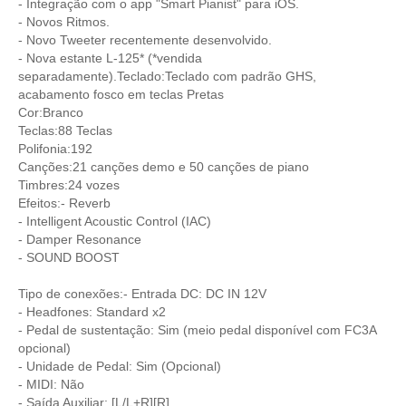
- Integração com o app "Smart Pianist" para iOS.
- Novos Ritmos.
- Novo Tweeter recentemente desenvolvido.
- Nova estante L-125* (*vendida
separadamente).Teclado:Teclado com padrão GHS,
acabamento fosco em teclas Pretas
Cor:Branco
Teclas:88 Teclas
Polifonia:192
Canções:21 canções demo e 50 canções de piano
Timbres:24 vozes
Efeitos:- Reverb
- Intelligent Acoustic Control (IAC)
- Damper Resonance
- SOUND BOOST
Tipo de conexões:- Entrada DC: DC IN 12V
- Headfones: Standard x2
- Pedal de sustentação: Sim (meio pedal disponível com FC3A
opcional)
- Unidade de Pedal: Sim (Opcional)
- MIDI: Não
- Saída Auxiliar: [L/L+R][R]