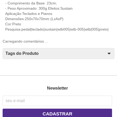
- Comprimento da Base: 23cm;
- Peso Aproximado: 300g.Efeitos:Sustain
Aplicação:Teclados e Pianos
Dimensões:250x70x70mm (LxAxP)
Cor:Preto
Pesquisa:pedal|teclado|sustain|wtb005|wtb-005|wtb|005|preto|
Carregando comentários ...
Tags do Produto
Newsletter
CADASTRAR