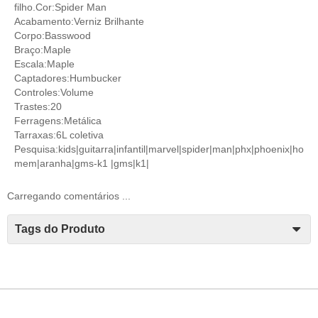
filho.Cor:Spider Man
Acabamento:Verniz Brilhante
Corpo:Basswood
Braço:Maple
Escala:Maple
Captadores:Humbucker
Controles:Volume
Trastes:20
Ferragens:Metálica
Tarraxas:6L coletiva
Pesquisa:kids|guitarra|infantil|marvel|spider|man|phx|phoenix|ho
mem|aranha|gms-k1 |gms|k1|
Carregando comentários ...
Tags do Produto