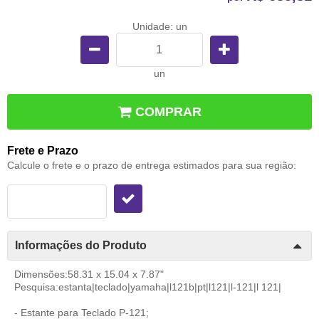
Unidade: un
un
COMPRAR
Frete e Prazo
Calcule o frete e o prazo de entrega estimados para sua região:
Informações do Produto
Dimensões:58.31 x 15.04 x 7.87"
Pesquisa:estanta|teclado|yamaha|l121b|pt|l121|l-121|l 121|
- Estante para Teclado P-121;