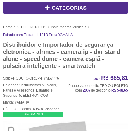
CATEGORIAS
Home
5. ELETRONICOS
Instrumentos Musicais
Estante para Teclado L121B Preta YAMAHA
Distribuidor e Importador de segurança
eletronica - alrmes - camera ip - dvr stand
alone - speed dome - camera espiã -
pulseira inteligente - smartwatch
R$ 685,81
por
Sku:
PRODUTO-DROP-HYM67776
Categoria:
Instrumentos Musicais
,
Pague via deposito TED OU BOLETO
Partes e Acessórios
,
Estantes e
com
20%
de desconto
R$ 548,65
Suportes
,
5. ELETRONICOS
Marca:
YAMAHA
Código de Barras:
4957812632737
LANÇAMENTO