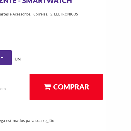
GENTE - SMARTWATCH
artes e Acessórios
Correias
5. ELETRONICOS
UN
COMPRAR
com
rega estimados para sua região: