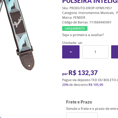
PULSEIRA INTELI
Sku:
PRODUTO-DROP-HYM57957
Categoria:
Instrumentos Musicais
P
Marca:
FENDER
Código de Barras:
717669445997
LANÇAMENTO
Seja o primeira a avaliar!
Unidade: un
R$ 132,37
por
Pague via deposito TED OU BOLETO 
20%
de desconto
R$ 105,90
Frete e Prazo
Simule o frete e o prazo de ent
o