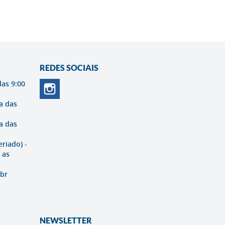
REDES SOCIAIS
das 9:00
a das
a das
eriado) -
 as
br
NEWSLETTER