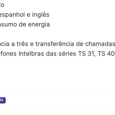
do
espanhol e inglês
nsumo de energia
cia a três e transferência de chamada
efones Intelbras das séries TS 31, TS 40
TS