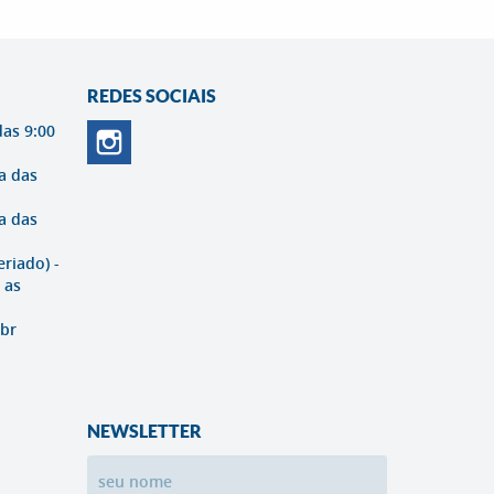
REDES SOCIAIS
das 9:00
a das
a das
eriado) -
 as
br
NEWSLETTER