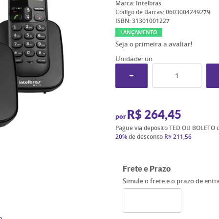
Marca:
Intelbras
Código de Barras:
0603004249279
ISBN:
31301001227
LANÇAMENTO
Seja o primeira a avaliar!
Unidade: un
R$ 264,45
por
Pague via deposito TED OU BOLETO 
20%
de desconto
R$ 211,56
Frete e Prazo
Simule o frete e o prazo de ent
o