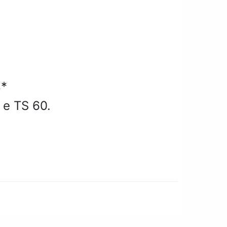
s*
 e TS 60.