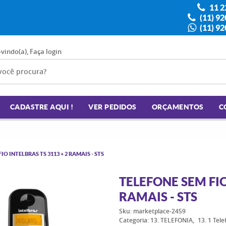
11 2
(11) 9
(11) 9
-vindo(a),
Faça login
CADASTRE AQUI !
VER PEDIDOS
ORÇAMENTOS
C
IO INTELBRAS TS 3113 + 2 RAMAIS - STS
TELEFONE SEM FIO
RAMAIS - STS
Sku:
marketplace-2459
Categoria:
13. TELEFONIA
13. 1 Tel