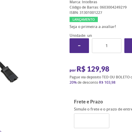
Marca:
Intelbras
Código de Barras:
0603004249279
ISBN:
31301001227
LANÇAMENTO
Seja o primeira a avaliar!
Unidade: un
R$ 129,98
por
Pague via deposito TED OU BOLETO 
20%
de desconto
R$ 103,98
Frete e Prazo
Simule o frete e o prazo de ent
o