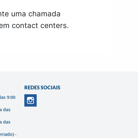
rante uma chamada
em contact centers.
REDES SOCIAIS
das 9:00
a das
a das
eriado) -