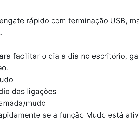
ngate rápido com terminação USB, mai
.
a facilitar o dia a dia no escritório, 
eo.
mudo
dio das ligações
chamada/mudo
 rapidamente se a função Mudo está ati