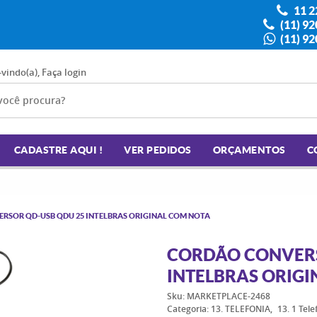
11 2
(11) 9
(11) 9
-vindo(a),
Faça login
CADASTRE AQUI !
VER PEDIDOS
ORÇAMENTOS
C
RSOR QD-USB QDU 25 INTELBRAS ORIGINAL COM NOTA
CORDÃO CONVERS
INTELBRAS ORIG
Sku:
MARKETPLACE-2468
Categoria:
13. TELEFONIA
13. 1 Tel