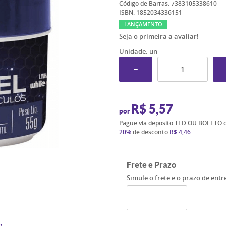
Código de Barras:
7383105338610
ISBN:
1852034336151
LANÇAMENTO
Seja o primeira a avaliar!
Unidade: un
R$ 5,57
por
Pague via deposito TED OU BOLETO 
20%
de desconto
R$ 4,46
Frete e Prazo
Simule o frete e o prazo de ent
o