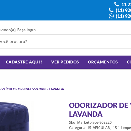
11 2
(11) 9
(11) 9
-vindo(a),
Faça login
CADASTRE AQUI !
VER PEDIDOS
ORÇAMENTOS
C
VEÍCULOS ORBIGEL 55G ORBI - LAVANDA
ODORIZADOR DE V
LAVANDA
Sku:
Marketplace-908220
Categoria:
15. VEICULAR
15.1 Limpe