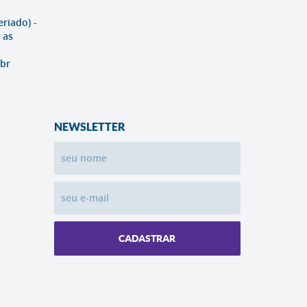
eriado) -
 as
br
NEWSLETTER
CADASTRAR