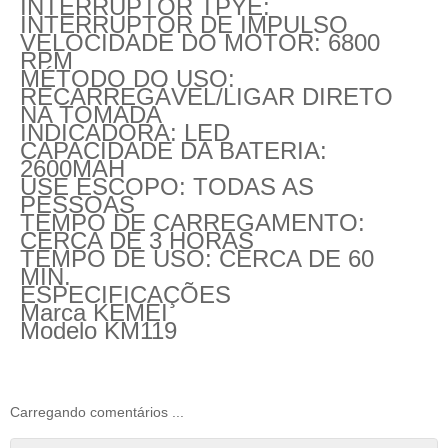
INTERRUPTOR TPYE:
INTERRUPTOR DE IMPULSO
VELOCIDADE DO MOTOR: 6800
RPM
MÉTODO DO USO:
RECARREGÁVEL/LIGAR DIRETO
NA TOMADA
INDICADORA: LED
CAPACIDADE DA BATERIA:
2600MAH
USE ESCOPO: TODAS AS
PESSOAS
TEMPO DE CARREGAMENTO:
CERCA DE 3 HORAS
TEMPO DE USO: CERCA DE 60
MIN.
ESPECIFICAÇÕES
Marca
KEMEI
Modelo
KM119
Carregando comentários ...