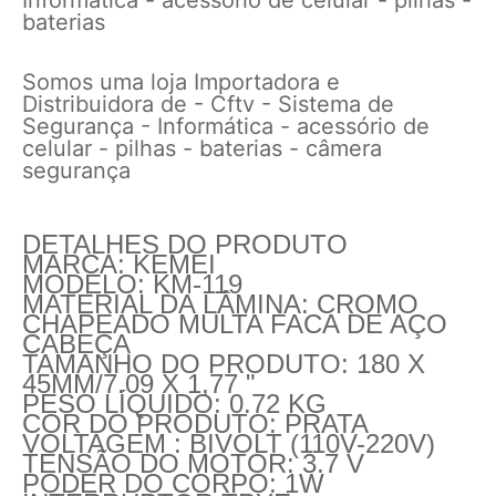
baterias
Somos uma loja Importadora e
Distribuidora de - Cftv - Sistema de
Segurança - Informática - acessório de
celular - pilhas - baterias - câmera
segurança
DETALHES DO PRODUTO
MARCA: KEMEI
MODELO: KM-119
MATERIAL DA LÂMINA: CROMO
CHAPEADO MULTA FACA DE AÇO
CABEÇA
TAMANHO DO PRODUTO: 180 X
45MM/7.09 X 1,77 "
PESO LÍQUIDO: 0.72 KG
COR DO PRODUTO: PRATA
VOLTAGEM : BIVOLT (110V-220V)
TENSÃO DO MOTOR: 3.7 V
PODER DO CORPO: 1W