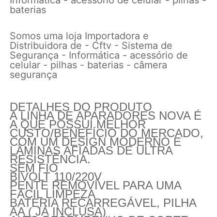
baterias
Somos uma loja Importadora e
Distribuidora de - Cftv - Sistema de
Segurança - Informática - acessório de
celular - pilhas - baterias - câmera
segurança
DETALHES DO PRODUTO
A LINHA DE APARADORES NOVA É
A QUE POSSUI MELHOR
CUSTO/BENEFÍCIO DO MERCADO,
COM UM DESIGN MODERNO E
LÂMINAS AFIADAS DE ULTRA
RESISTÊNCIA.
SEM FIO
BIVOLT 110/220V
PENTE REMOVÍVEL PARA UMA
FÁCIL LIMPEZA
BATERIA RECARREGÁVEL, PILHA
AA ( JÁ INCLUSA)