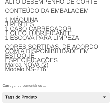
ALTO DESEMPENHO DE CORTE
CONTEÚDO DA EMBALAGEM
1 MÁQUINA
3 PENTES
1 CABO CARREGADOR
1 ÓLEO LUBRIFICANTE
1 ESCOVA PARA LIMPEZA
CORES SORTIDAS, DE ACORDO
COM A DISPONIBILIDADE EM
ESTOQUE
ESPECIFICAÇÕES
Marca
NOVA (2)
Modelo
NS-216
Carregando comentários ...
Tags do Produto