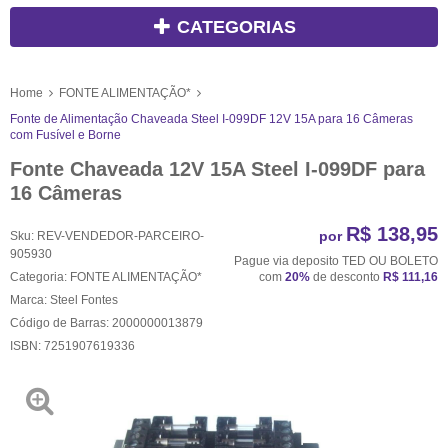
CATEGORIAS
Home
FONTE ALIMENTAÇÃO*
Fonte de Alimentação Chaveada Steel I-099DF 12V 15A para 16 Câmeras
com Fusível e Borne
Fonte Chaveada 12V 15A Steel I-099DF para
16 Câmeras
R$ 138,95
por
Sku:
REV-VENDEDOR-PARCEIRO-
905930
Pague via deposito TED OU BOLETO
Categoria:
FONTE ALIMENTAÇÃO*
com
20%
de desconto
R$ 111,16
Marca:
Steel Fontes
Código de Barras:
2000000013879
ISBN:
7251907619336