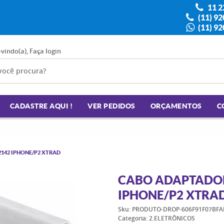
11 2
(11) 9
(11) 9
-vindo(a),
Faça login
CADASTRE AQUI !
VER PEDIDOS
ORÇAMENTOS
C
142 IPHONE/P2 XTRAD
CABO ADAPTADOR
IPHONE/P2 XTRA
Sku:
PRODUTO-DROP-606F91F07BFA
Categoria:
2.ELETRÔNICOS