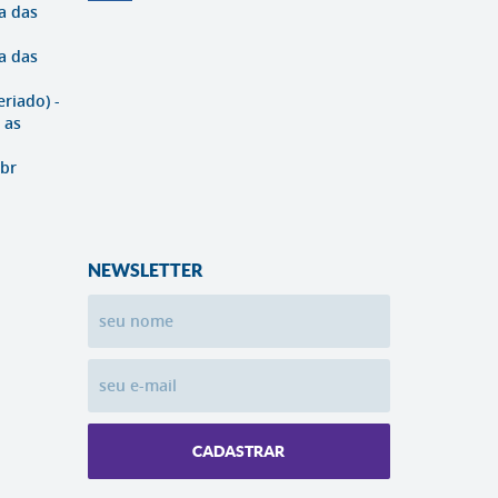
a das
a das
eriado) -
 as
br
NEWSLETTER
CADASTRAR