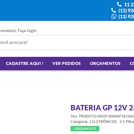
11 2
(11) 9
(11) 9
-vindo(a),
Faça login
CADASTRE AQUI !
VER PEDIDOS
ORÇAMENTOS
C
BATERIA GP 12V 2
Sku:
PRODUTO-DROP-606A0F187260
Categoria:
2.ELETRÔNICOS
2.5 Pilh
LANÇAMENTO