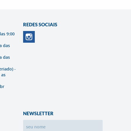
REDES SOCIAIS
das 9:00
a das
a das
eriado) -
 as
br
NEWSLETTER