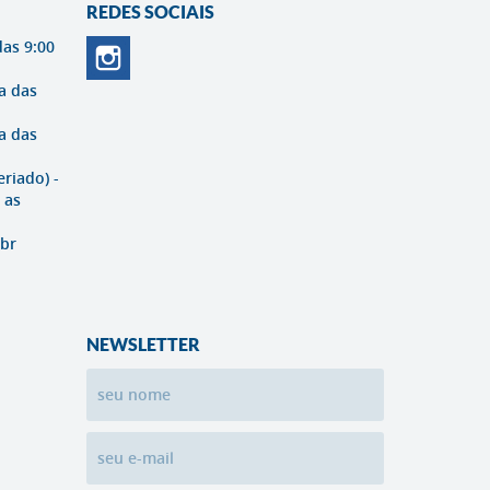
REDES SOCIAIS
das 9:00
a das
a das
eriado) -
 as
br
NEWSLETTER