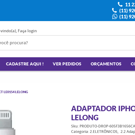
11 2
(11) 9
(11) 9
-vindo(a),
Faça login
CADASTRE AQUI !
VER PEDIDOS
ORÇAMENTOS
C
T LE0154 LELONG
ADAPTADOR IPHON
LELONG
Sku:
PRODUTO-DROP-605F3B1656CA
Categoria:
2.ELETRÔNICOS
2.2 Ada