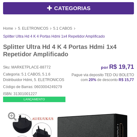
CATEGORIAS
Home
5. ELETRONICOS
5.1 CABOS
Splitter Ultra Hd 4 K 4 Portas Hdmi 1x4 Repetidor Amplificado
Splitter Ultra Hd 4 K 4 Portas Hdmi 1x4
Repetidor Amplificado
R$ 19,71
por
Sku:
MARKETPLACE-88772
Categoria:
5.1 CABOS
,
5.1.6
Pague via deposito TED OU BOLETO
Distribuidor Hdmi
,
5. ELETRONICOS
com
20%
de desconto
R$ 15,77
Código de Barras:
0603004249279
ISBN:
31301001227
LANÇAMENTO