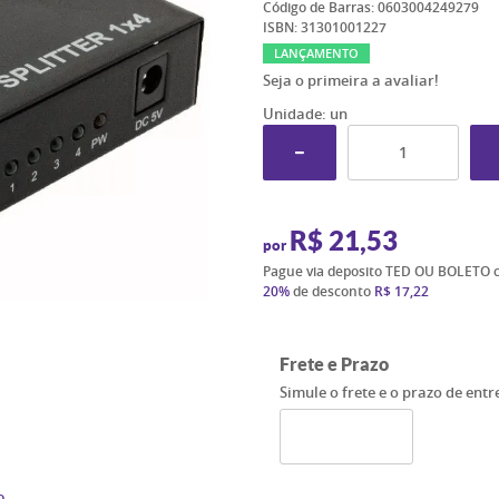
Código de Barras:
0603004249279
ISBN:
31301001227
LANÇAMENTO
Seja o primeira a avaliar!
Unidade: un
R$ 21,53
por
Pague via deposito TED OU BOLETO 
20%
de desconto
R$ 17,22
Frete e Prazo
Simule o frete e o prazo de ent
o