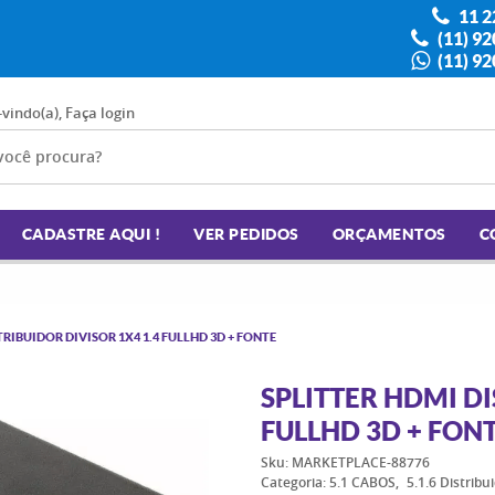
11 2
(11) 9
(11) 9
-vindo(a),
Faça login
CADASTRE AQUI !
VER PEDIDOS
ORÇAMENTOS
C
TRIBUIDOR DIVISOR 1X4 1.4 FULLHD 3D + FONTE
SPLITTER HDMI DI
FULLHD 3D + FON
Sku:
MARKETPLACE-88776
Categoria:
5.1 CABOS
5.1.6 Distribu