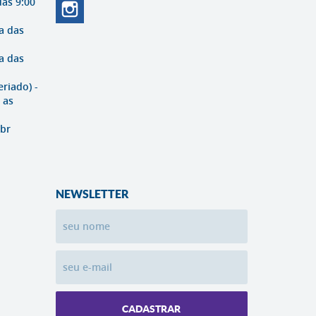
das 9:00
a das
a das
eriado) -
 as
br
NEWSLETTER
CADASTRAR