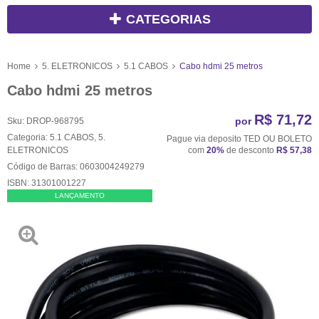
CATEGORIAS
Home
5. ELETRONICOS
5.1 CABOS
Cabo hdmi 25 metros
Cabo hdmi 25 metros
R$ 71,72
por
Sku:
DROP-968795
Categoria:
5.1 CABOS
,
5.
Pague via deposito TED OU BOLETO
ELETRONICOS
com
20%
de desconto
R$ 57,38
Código de Barras:
0603004249279
ISBN:
31301001227
LANÇAMENTO