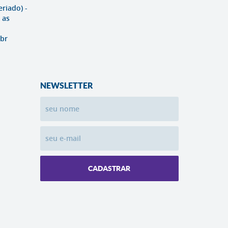
eriado) -
 as
br
NEWSLETTER
CADASTRAR