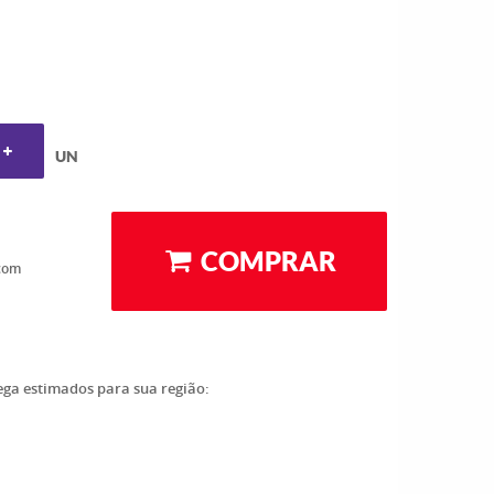
UN
COMPRAR
com
rega estimados para sua região: