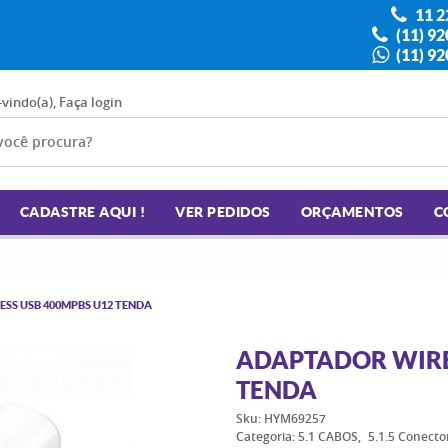
11 2
(11) 9
(11) 9
-vindo(a),
Faça login
CADASTRE AQUI !
VER PEDIDOS
ORÇAMENTOS
C
SS USB 400MPBS U12 TENDA
ADAPTADOR WIRE
TENDA
Sku:
HYM69257
Categoria:
5.1 CABOS
5.1.5 Conecto