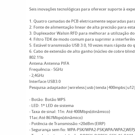
Seis inovações tecnológicas para oferecer suporte à exp
1. Quatro camadas de PCB eletricamente separadas par
2. Fonte de alimentação linear de alta precisão para est
3. Duplexador Walsin RFD para melhorar a utilização do
4. Filtro TDK de modo comum para suprimir a interferên
5. Estável transmissão USB 3.0, 10 vezes mais rápida do
6. Cabo de extensão de alto ganho (núcleo de cobre blind
802.11b
Antena:Antenna PIFA
Frequência:- 5GHz
- 2,4GHz
Interface:USB3.0
Pesquisa:adaptador|wireless|usb|tenda|400mpbs|u12
- Botão: Botão WPS
- LED: 1* LED de sistema
- Taxa de sinal: 11n: Até 400Mbps(dinâmico)
11ac:Até 867Mbps(dinâmico)
- Potência de Transmissão:<20dBm (EIRP)
- Segurança sem fio: WPA-PSK/WPA2-PSK,WPA/WPA2,WEP