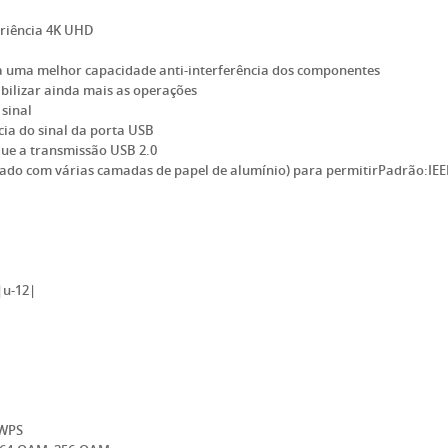
eriência 4K UHD
a uma melhor capacidade anti-interferência dos componentes
abilizar ainda mais as operações
 sinal
cia do sinal da porta USB
 que a transmissão USB 2.0
ado com várias camadas de papel de alumínio) para permitirPadrão:IEEE 8
|u-12|
,WPS