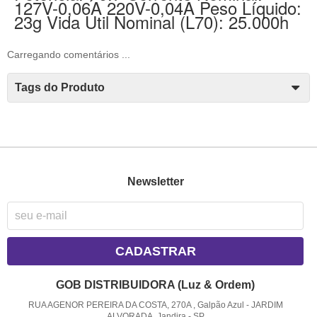
127V-0,06A 220V-0,04A Peso Líquido: 
23g Vida Util Nominal (L70): 25.000h
Carregando comentários ...
Tags do Produto
Newsletter
CADASTRAR
GOB DISTRIBUIDORA (Luz & Ordem)
RUA AGENOR PEREIRA DA COSTA, 270A , Galpão Azul
-
JARDIM
ALVORADA, Jandira
-
SP