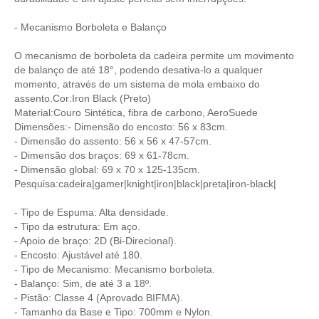
- Mecanismo Borboleta e Balanço
O mecanismo de borboleta da cadeira permite um movimento
de balanço de até 18°, podendo desativa-lo a qualquer
momento, através de um sistema de mola embaixo do
assento.Cor:Iron Black (Preto)
Material:Couro Sintética, fibra de carbono, AeroSuede
Dimensões:- Dimensão do encosto: 56 x 83cm.
- Dimensão do assento: 56 x 56 x 47-57cm.
- Dimensão dos braços: 69 x 61-78cm.
- Dimensão global: 69 x 70 x 125-135cm.
Pesquisa:cadeira|gamer|knight|iron|black|preta|iron-black|
- Tipo de Espuma: Alta densidade.
- Tipo da estrutura: Em aço.
- Apoio de braço: 2D (Bi-Direcional).
- Encosto: Ajustável até 180.
- Tipo de Mecanismo: Mecanismo borboleta.
- Balanço: Sim, de até 3 a 18º.
- Pistão: Classe 4 (Aprovado BIFMA).
- Tamanho da Base e Tipo: 700mm e Nylon.