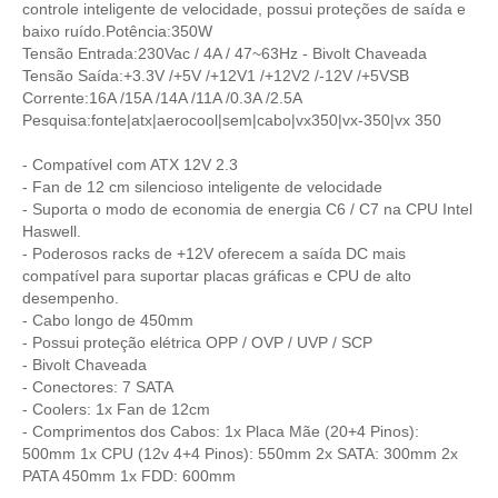
controle inteligente de velocidade, possui proteções de saída e
baixo ruído.Potência:350W
Tensão Entrada:230Vac / 4A / 47~63Hz - Bivolt Chaveada
Tensão Saída:+3.3V /+5V /+12V1 /+12V2 /-12V /+5VSB
Corrente:16A /15A /14A /11A /0.3A /2.5A
Pesquisa:fonte|atx|aerocool|sem|cabo|vx350|vx-350|vx 350
- Compatível com ATX 12V 2.3
- Fan de 12 cm silencioso inteligente de velocidade
- Suporta o modo de economia de energia C6 / C7 na CPU Intel
Haswell.
- Poderosos racks de +12V oferecem a saída DC mais
compatível para suportar placas gráficas e CPU de alto
desempenho.
- Cabo longo de 450mm
- Possui proteção elétrica OPP / OVP / UVP / SCP
- Bivolt Chaveada
- Conectores: 7 SATA
- Coolers: 1x Fan de 12cm
- Comprimentos dos Cabos: 1x Placa Mãe (20+4 Pinos):
500mm 1x CPU (12v 4+4 Pinos): 550mm 2x SATA: 300mm 2x
PATA 450mm 1x FDD: 600mm