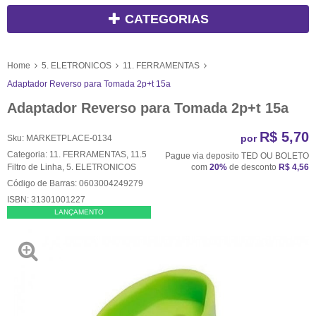
CATEGORIAS
Home
5. ELETRONICOS
11. FERRAMENTAS
Adaptador Reverso para Tomada 2p+t 15a
Adaptador Reverso para Tomada 2p+t 15a
R$ 5,70
por
Sku:
MARKETPLACE-0134
Categoria:
11. FERRAMENTAS
,
11.5
Pague via deposito TED OU BOLETO
Filtro de Linha
,
5. ELETRONICOS
com
20%
de desconto
R$ 4,56
Código de Barras:
0603004249279
ISBN:
31301001227
LANÇAMENTO