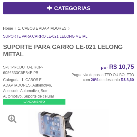
CATEGORIAS
Home
1. CABOS E ADAPTADORES
SUPORTE PARA CARRO LE-021 LELONG METAL
SUPORTE PARA CARRO LE-021 LELONG
METAL
R$ 10,75
por
Sku:
PRODUTO-DROP-
6056333C6EB4F-PB
Pague via deposito TED OU BOLETO
Categoria:
1. CABOS E
com
20%
de desconto
R$ 8,60
ADAPTADORES
,
Automotivo
,
Acessorio Automotivo
,
Som
Automotivo
,
Suporte de celular
LANÇAMENTO