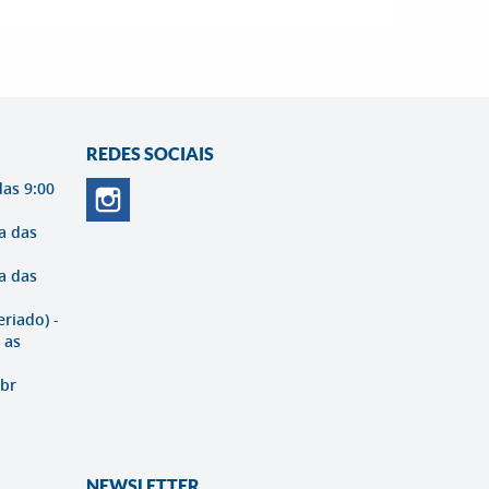
REDES SOCIAIS
das 9:00
a das
a das
eriado) -
 as
br
NEWSLETTER