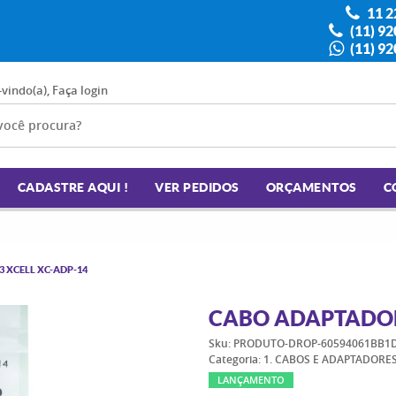
11 2
(11) 9
(11) 9
-vindo(a),
Faça login
CADASTRE AQUI !
VER PEDIDOS
ORÇAMENTOS
C
 XCELL XC-ADP-14
CABO ADAPTADOR 
Sku:
PRODUTO-DROP-60594061BB1D
Categoria:
1. CABOS E ADAPTADORE
LANÇAMENTO